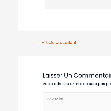
Navigation
←
Article précédent
De
L’article
Laisser Un Commentai
Votre adresse e-mail ne sera pas pub
Écrivez
ici…